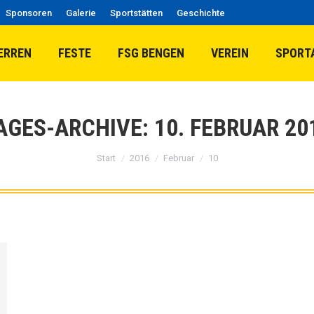
Sponsoren
Galerie
Sportstätten
Geschichte
ERREN
FESTE
FSG BENGEN
VEREIN
SPORT
AGES-ARCHIVE:
10. FEBRUAR 20
Sie befinden sich hier:
Start
2016
Februar
10