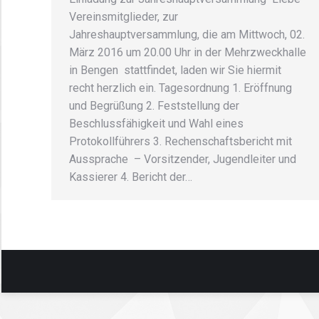
Vereinsmitglieder, zur
Jahreshauptversammlung, die am ​​​​​Mittwoch, 02.
März 2016 ​​​​​um 20.00 Uhr in der Mehrzweckhalle
in Bengen stattfindet, laden wir Sie hiermit
recht herzlich ein. ​Tagesordnung 1. Eröffnung
und Begrüßung 2. Feststellung der
Beschlussfähigkeit und Wahl eines
Protokollführers 3. Rechenschaftsbericht mit
Aussprache ​​ – Vorsitzender, Jugendleiter und
Kassierer 4. Bericht der…