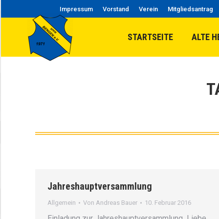
Impressum
Vorstand
Verein
Mitgliedsantrag
STARTSEITE
ALTE H
T
Jahreshauptversammlung
Allgemein
Von
Andreas Bauer
10. Februar 2016
​Einladung zur Jahreshauptversammlung ​Liebe