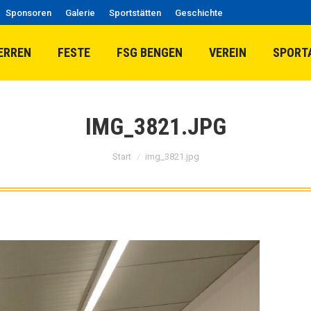
Sponsoren
Galerie
Sportstätten
Geschichte
ERREN
FESTE
FSG BENGEN
VEREIN
SPORT
IMG_3821.JPG
Sie befinden sich hier:
Start
img_3821.jpg