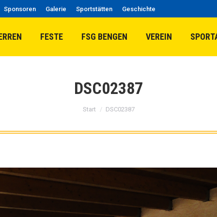
Sponsoren
Galerie
Sportstätten
Geschichte
ERREN
FESTE
FSG BENGEN
VEREIN
SPORT
DSC02387
Sie befinden sich hier:
Start
DSC02387