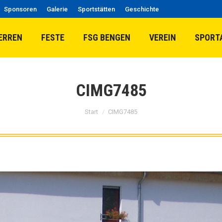
Sponsoren
Galerie
Sportstätten
Geschichte
ERREN
FESTE
FSG BENGEN
VEREIN
SPORT
CIMG7485
Sie befinden sich hier:
Start
CIMG7485