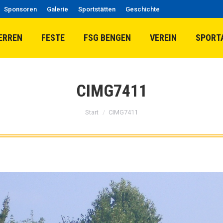
Sponsoren
Galerie
Sportstätten
Geschichte
ERREN
FESTE
FSG BENGEN
VEREIN
SPORT
CIMG7411
Sie befinden sich hier:
Start
CIMG7411