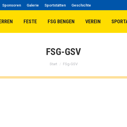
Sponsoren
Galerie
Sportstätten
Geschichte
ERREN
FESTE
FSG BENGEN
VEREIN
SPORT
FSG-GSV
Sie befinden sich hier:
Start
FSg-GSV