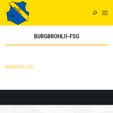
Search:
BURGBROHLII-FSG
Sie befinden sich hier:
BurgbrohlII-FSG