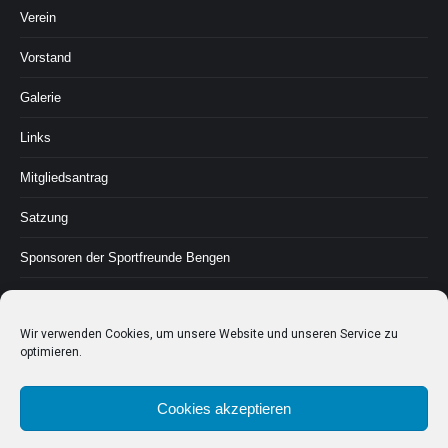
Verein
Vorstand
Galerie
Links
Mitgliedsantrag
Satzung
Sponsoren der Sportfreunde Bengen
Sportstätten
Wir verwenden Cookies, um unsere Website und unseren Service zu
Geschichte
optimieren.
Kontakt & Impressum
Cookies akzeptieren
Cookie-Richtlinie (EU)