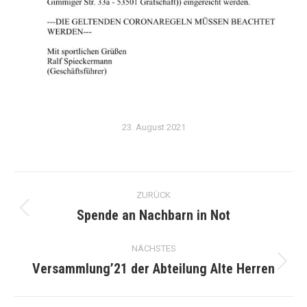
23. August 2021
Kommentarnavigation
ZURÜCK
Spende an Nachbarn in Not
Vorheriger
Beitrag:
NÄCHSTES
Versammlung’21 der Abteilung Alte Herren
Nächster
Beitrag: