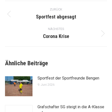
Kommentarnavigation
ZURÜCK
Sportfest abgesagt
Vorheriger
Beitrag:
NÄCHSTES
Corona Krise
Nächster
Beitrag:
Ähnliche Beiträge
Sportfest der Sportfreunde Bengen
9. Juni 2026
Grafschafter SG steigt in die A-Klasse