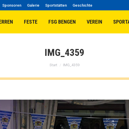
Sponsoren
Galerie
Sportstätten
Geschichte
ERREN
FESTE
FSG BENGEN
VEREIN
SPORT
IMG_4359
Sie befinden sich hier:
Start
IMG_4359