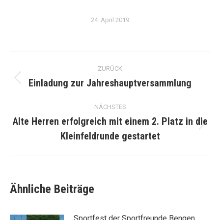
24. April 2019
Kommentarnavigation
ZURÜCK
Einladung zur Jahreshauptversammlung
Vorheriger
Beitrag:
NÄCHSTES
Alte Herren erfolgreich mit einem 2. Platz in die
Nächster
Kleinfeldrunde gestartet
Beitrag:
Ähnliche Beiträge
Sportfest der Sportfreunde Bengen