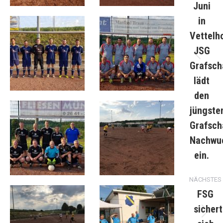
Juni
in
Vettelh
JSG
Vorher
Grafsch
Beitra
lädt
den
jüngste
Grafsch
Nachwu
ein.
NÄCHSTES
FSG
sichert
Nächs