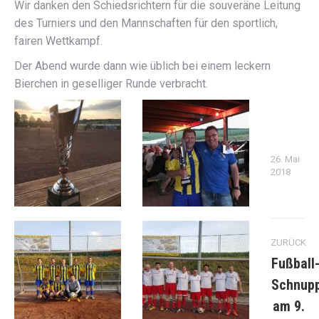
Wir danken den Schiedsrichtern für die souveräne Leitung
des Turniers und den Mannschaften für den sportlich,
fairen Wettkampf.
Der Abend wurde dann wie üblich bei einem leckern
Bierchen in geselliger Runde verbracht.
26. Mai
2018
Kommentarnavigation
ZURÜCK
Fußball
Schnup
am 9.