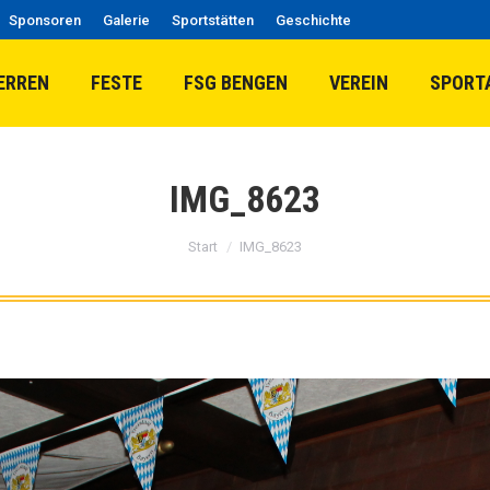
Sponsoren
Galerie
Sportstätten
Geschichte
ERREN
FESTE
FSG BENGEN
VEREIN
SPORT
IMG_8623
Sie befinden sich hier:
Start
IMG_8623