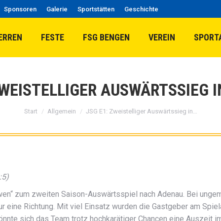
Sponsoren
Galerie
Sportstätten
Geschichte
ERREN
FESTE
FSG BENGEN
VEREIN
SPORT
ZWEISTELLIGER AUSWÄRTSSIEG 
Sie befinden sich hier:
Start
Allgemein
JSG E1: Zweistelliger Auswärtssieg in…
:5)
Löwen“ zum zweiten Saison-Auswärtsspiel nach Adenau. Bei unge
r eine Richtung. Mit viel Einsatz wurden die Gastgeber am Spiel
 gönnte sich das Team trotz hochkarätiger Chancen eine Auszeit i