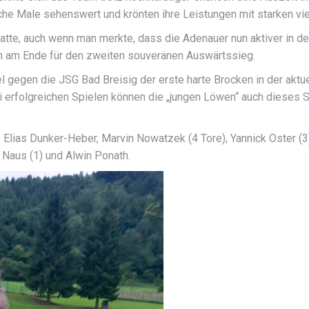
he Male sehenswert und krönten ihre Leistungen mit starken vier
atte, auch wenn man merkte, dass die Adenauer nun aktiver in de
 am Ende für den zweiten souveränen Auswärtssieg.
 gegen die JSG Bad Breisig der erste harte Brocken in der aktu
i erfolgreichen Spielen können die „jungen Löwen“ auch dieses Sp
, Elias Dunker-Heber, Marvin Nowatzek (4 Tore), Yannick Oster (3)
t Naus (1) und Alwin Ponath.