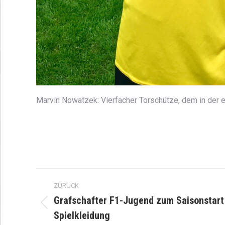
Marvin Nowatzek: Vierfacher Torschütze, dem in der e
Kommentarnavigation
ZURÜCK
Grafschafter F1-Jugend zum Saisonstart
Vorheriger
Spielkleidung
Beitrag: