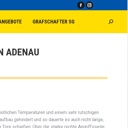
Facebook
Instagram
page
page
ANGEBOTE
GRAFSCHAFTER SG
Search:
opens
opens
in
in
new
new
window
window
IN ADENAU
mütlichen Temperaturen und einem sehr rutschigen
aufbau gehindert und so dauerte es auch nicht lange,
m Tore schießen. Über die starke rechte Angriffsseite