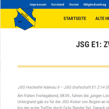
Impressum
Vorstand
Verein
Mitgliedsantrag
STARTSEITE
ALTE H
JSG E1: 
JSG Hocheifel Adenau II – JSG Grafschaft E1 2:14 (0
Am frühen Freitagabend, 08.09., fuhren die „jungen 
Untergrund gab es für die JSG-Kicker von Beginn an nu
bis der erste Treffer durch Felix Bender fiel. Danach