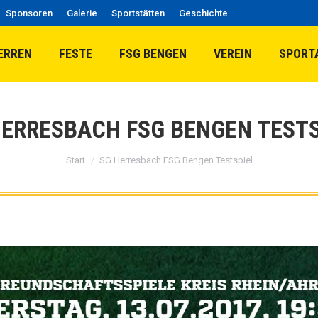
Sponsoren
Galerie
Sportstätten
Geschichte
ERREN
FESTE
FSG BENGEN
VEREIN
SPORT
HERRESBACH FSG BENGEN TESTS
Sie befinden sich hier:
Start
SG Herresbach FSG Bengen Testspiel