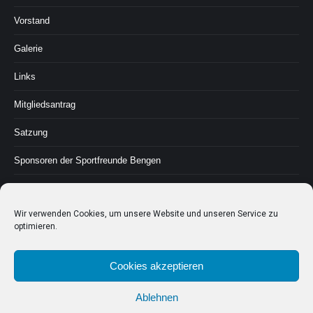
Vorstand
Galerie
Links
Mitgliedsantrag
Satzung
Sponsoren der Sportfreunde Bengen
Sportstätten
Wir verwenden Cookies, um unsere Website und unseren Service zu
Geschichte
optimieren.
Kontakt & Impressum
Cookies akzeptieren
Cookie-Richtlinie (EU)
Ablehnen
Impressum und Datenschutzordnung