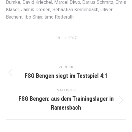
Dumke, David Kriechel, Marcel Diwo, Darius Schmitz, Chris
Kläser, Jannik Dresen, Sebastian Kernenbach, Oliver
Bachem, Ibo Shiar, timo Retterath
18. Juli 2017
Kommentarnavigation
ZURÜCK
FSG Bengen siegt im Testspiel 4:1
Vorheriger
Beitrag:
NÄCHSTES
FSG Bengen: aus dem Trainingslager in
Nächster
Ramersbach
Beitrag: