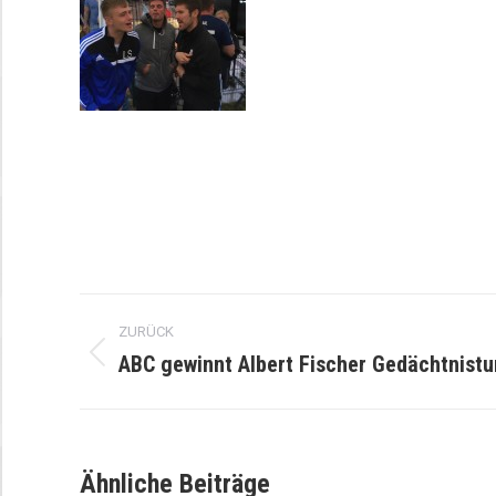
Kommentarnavigation
ZURÜCK
ABC gewinnt Albert Fischer Gedächtnistu
Vorheriger
Beitrag:
Ähnliche Beiträge