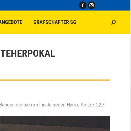
Facebook
Instagram
page
page
ANGEBOTE
GRAFSCHAFTER SG
Search:
opens
opens
in
in
new
new
window
window
STEHERPOKAL
Bengen die sich im Finale gegen Hacke Spitze 1,2,3