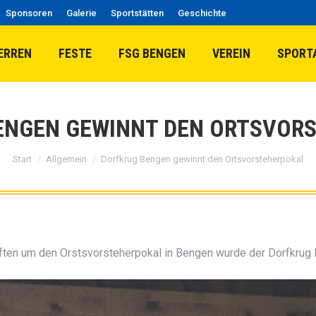
Sponsoren
Galerie
Sportstätten
Geschichte
ERREN
FESTE
FSG BENGEN
VEREIN
SPORT
ENGEN GEWINNT DEN ORTSVOR
Sie befinden sich hier:
Start
Allgemein
Dorfkrug Bengen gewinnt den Ortsvorsteherpokal
aften um den Orstsvorsteherpokal in Bengen wurde der Dorfkrug 