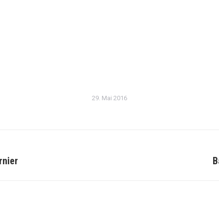
29. Mai 2016
rnier
B
Nächster
Beitrag: